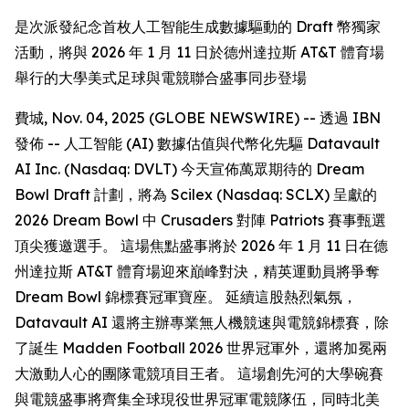
是次派發紀念首枚人工智能生成數據驅動的 Draft 幣獨家
活動，將與 2026 年 1 月 11 日於德州達拉斯 AT&T 體育場
舉行的大學美式足球與電競聯合盛事同步登場
費城, Nov. 04, 2025 (GLOBE NEWSWIRE) -- 透過 IBN
發佈 -- 人工智能 (AI) 數據估值與代幣化先驅 Datavault
AI Inc. (Nasdaq: DVLT) 今天宣佈萬眾期待的 Dream
Bowl Draft 計劃，將為 Scilex (Nasdaq: SCLX) 呈獻的
2026 Dream Bowl 中 Crusaders 對陣 Patriots 賽事甄選
頂尖獲邀選手。 這場焦點盛事將於 2026 年 1 月 11 日在德
州達拉斯 AT&T 體育場迎來巔峰對決，精英運動員將爭奪
Dream Bowl 錦標賽冠軍寶座。 延續這股熱烈氣氛，
Datavault AI 還將主辦專業無人機競速與電競錦標賽，除
了誕生 Madden Football 2026 世界冠軍外，還將加冕兩
大激動人心的團隊電競項目王者。 這場創先河的大學碗賽
與電競盛事將齊集全球現役世界冠軍電競隊伍，同時北美