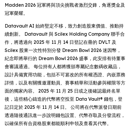
Madden 2026 冠軍將與頂尖挑戰者激烈交鋒，角逐獎金及
冠軍榮耀。
Datavault AI 始終堅定不移，致力創造股東價值、推動持
續創新。 Datavault 與 Scilex Holding Company 聯手合
作，將透過向 2025 年 11 月 14 日登記在冊的 DVLT 及
Scilex 股東一次性特別分發 Dream Bowl 2026 迷因幣，
紀念即將舉行的 Dream Bowl 2026 盛事，此安排有待董事
會審議通過。 每位持有人都將獲頒專屬紀念數碼收藏品，
設計具備實用功能，包括不可篡改的所有權憑證、內嵌票務
詳情，以及有關獲邀運動員、賽事精華和活動參與權限等方
面的獨家內容。 2025 年 11 月 25 日或之後確認最終名單
後，這些精心鑄造的代幣將空投至 Data Vault® 錢包，登
記日定於 2025 年 11 月 14 日。 公司將在代幣派發日期前
透過隨後通訊進一步說明錢包設置、代幣存取及分發流程，
以確保所有合資格股東都能順利申領及查看其代幣。