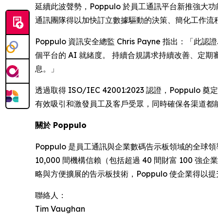
延續此波聲勢，Poppulo 於員工通訊平台新推強大
通訊團隊得以加快訂立數據驅動的決策、簡化工作流
Poppulo 資訊安全總監 Chris Payne 
個平台的 AI 就緒度。 持續合規講求持續改善、
息。」
透過取得 ISO/IEC 42001:2023 認證，P
有效吸引和激發員工及客戶受眾，同時確保各渠道都
關於 Poppulo
Poppulo 是員工通訊與企業數碼告示板領域的全球
10,000 間機構信賴（包括超過 40 間財富 100
略與方便擴展的告示板技術，Poppulo 使企業得
聯絡人：
Tim Vaughan