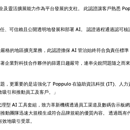
安全及靈活擴展能力作為平台發展的支柱。 此認證讓客戶熟悉 Po
責任、可信賴且公開透明地發展和部署 AI。 認證過程通過認可核證
最嚴格的地區擴充業務，此認證擔保 AI 管治始終符合負責任標
作出評論：「隨著企業對科技合作夥伴的篩選日趨嚴苛，連串尖銳問題隨之而
題，更重要的是這強化了 Poppulo 在協助資訊科技 (IT)、
效吸引和推動員工及客戶。」
快部署全新代理型 AI 工具套組，致力革新機構透過員工渠道及數碼告
推動團隊迅速大規模生成符合品牌規範的優質內容。 透過既有代理
有效地吸引受眾。