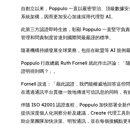
自創立以來，Poppulo 一直以嚴密管治、頂級數據
系統架構，因而更加安心加速採用代理型 AI。
此第三方認證即時生效，彰顯 Poppulo 一直堅守負
管理和問責制度皆達到國際間最嚴謹的標準。
隨著機構持續發展全球業務，包括在歐盟等 AI 規例
Poppulo 行政總裁 Ruth Fornell 就此
證明得到嗎？」。
Fornell 說道：「藉此認證，我們能權威地回答這些問
在透過通訊平台貫徹一致地傳達可信訊息的同時，有
伴隨 ISO 42001 認證進程，Poppulo 加
提供深度個人化洞察分析及建議，
Create
代理工具則
助企業團隊加快決策、明智通訊，並在每個接觸點更