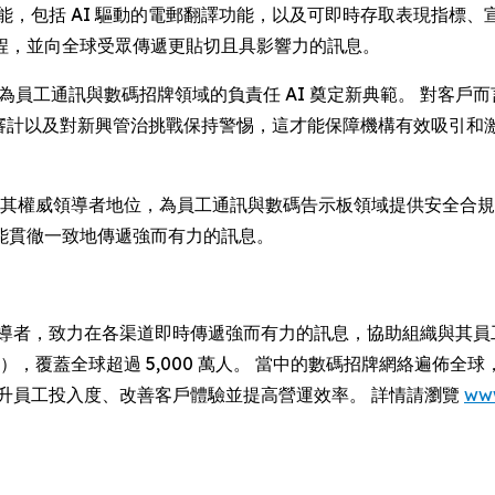
功能，包括 AI 驅動的電郵翻譯功能，以及可即時存取表現指標、
程，並向全球受眾傳遞更貼切且具影響力的訊息。
指出：「此認證為員工通訊與數碼招牌領域的負責任 AI 奠定新典範。 
定期審計以及對新興管治挑戰保持警惕，這才能保障機構有效吸引
oppulo 奠定其權威領導者地位，為員工通訊與數碼告示板領域提供安全
能貫徹一致地傳遞強而有力的訊息。
領導者，致力在各渠道即時傳遞強而有力的訊息，協助組織與其員工及
 強企業），覆蓋全球超過 5,000 萬人。 當中的數碼招牌網絡遍佈
以提升員工投入度、改善客戶體驗並提高營運效率。 詳情請瀏覽
ww