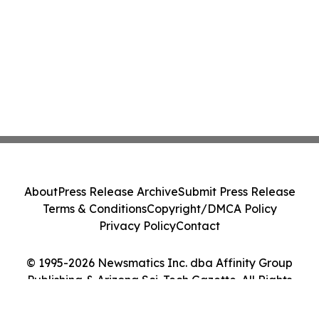
About
Press Release Archive
Submit Press Release
Terms & Conditions
Copyright/DMCA Policy
Privacy Policy
Contact
© 1995-2026 Newsmatics Inc. dba Affinity Group
Publishing & Arizona Sci-Tech Gazette. All Rights
Reserved.