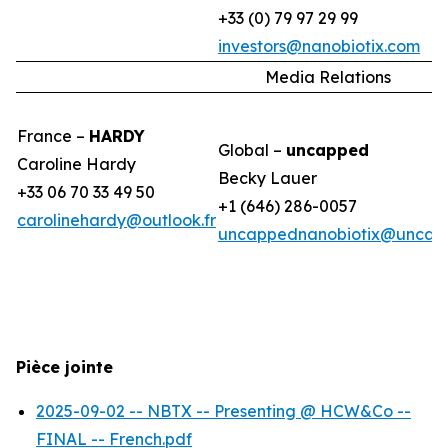
+33 (0) 79 97 29 99
investors@nanobiotix.com
Media Relations
France –
HARDY
Global –
uncapped
Caroline Hardy
Becky Lauer
+33 06 70 33 49 50
+1 (646) 286-0057
carolinehardy@outlook.fr
uncappednanobiotix@uncap
Pièce jointe
2025-09-02 -- NBTX -- Presenting @ HCW&Co --
FINAL -- French.pdf