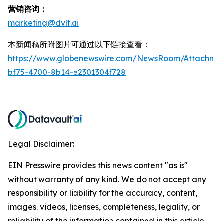
营销咨询：
marketing@dvlt.ai
本新闻稿所附图片可通过以下链接查看：
https://www.globenewswire.com/NewsRoom/Attachm
bf75-4700-8b14-e2301304f728
Legal Disclaimer:
EIN Presswire provides this news content "as is"
without warranty of any kind. We do not accept any
responsibility or liability for the accuracy, content,
images, videos, licenses, completeness, legality, or
reliability of the information contained in this article.