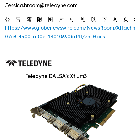
Jessica.broom@teledyne.com
公告随附图片可见以下网页:
https://www.globenewswire.com/NewsRoom/Attachm
07c3-4500-a00e-14010390bd4f/zh-Hans
Teledyne DALSA's Xtium3