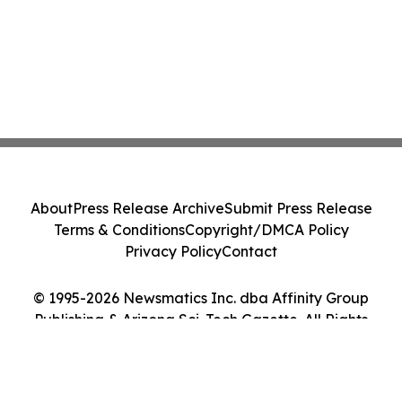
About
Press Release Archive
Submit Press Release
Terms & Conditions
Copyright/DMCA Policy
Privacy Policy
Contact
© 1995-2026 Newsmatics Inc. dba Affinity Group
Publishing & Arizona Sci-Tech Gazette. All Rights
Reserved.
Cookie Settings / Your Privacy Choices