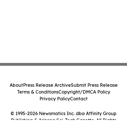
About
Press Release Archive
Submit Press Release
Terms & Conditions
Copyright/DMCA Policy
Privacy Policy
Contact
© 1995-2026 Newsmatics Inc. dba Affinity Group
Publishing & Arizona Sci-Tech Gazette. All Rights