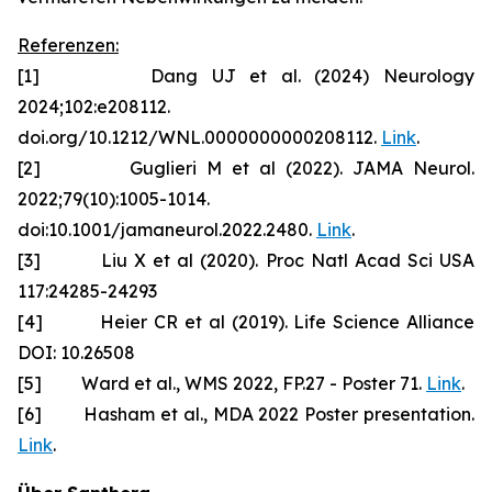
Referenzen:
[1] Dang UJ et al. (2024) Neurology
2024;102:e208112.
doi.org/10.1212/WNL.0000000000208112.
Link
.
[2] Guglieri M et al (2022). JAMA Neurol.
2022;79(10):1005-1014.
doi:10.1001/jamaneurol.2022.2480.
Link
.
[3] Liu X et al (2020). Proc Natl Acad Sci USA
117:24285-24293
[4] Heier CR et al (2019). Life Science Alliance
DOI: 10.26508
[5] Ward et al., WMS 2022, FP.27 - Poster 71.
Link
.
[6] Hasham et al., MDA 2022 Poster presentation.
Link
.